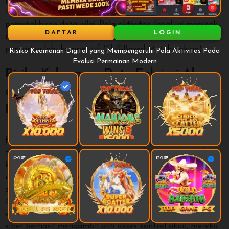
pemain (NPC) atau mengidentifikasi formasi simbol
tersembunyi sebelum server selesai melakukan
pemutakhiran data nilai. Pola aktivitas ilegal ini merusak
DAFTAR
LOGIN
model penilaian stokastik yang digunakan oleh sistem
pencarian lobi kompetitif (Skill-Based Matchmaking).
Risiko Keamanan Digital yang Mempengaruhi Pola Aktivitas Pada
Evolusi Permainan Modern
Risiko Kebocoran Data Enkripsi Akun
dan Penyalahgunaan Integritas
Finansial
Ketergantungan ekosistem hiburan digital pada sistem
transaksi mikro (microtransactions) dan pasar virtual
kosmetik menjadikan basis data pengguna sebagai target
utama spionase siber. Kegagalan dalam menerapkan
standardisasi protokol keamanan token autentikasi pada
API berkecepatan tinggi dapat memicu kebocoran data
enkripsi akun berskala besar. Ketika pelaku kejahatan
siber berhasil mengambil alih akses kontrol akun, mereka