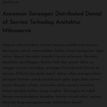
platform.
Ancaman Serangan Distributed Denial
of Service Terhadap Arsitektur
Mikroservis
Migrasi infrastruktur virtual menuju model mikroservis
bertujuan untuk memisahkan beban kerja komputasi agar
server dapat berjalan mandiri tanpa interupsi. Kendati
demikian, pembagian kluster lobi dan pusat data ini
sangat rentan terhadap serangan Distributed Denial of
Service (DDoS) berskala masif. Aktor siber mengerahkan
jaringan botnet untuk membanjiri jalur pipa data server
pusat dengan jutaan transaksi palsu secara simultan
dalam jendela waktu yang singkat. Serangan ini tidak
hanya menyebabkan lonjakan latensi visual mikro secara
ekstrem bagi pengguna sah, melainkan dapat