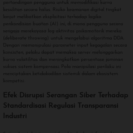
pertandingan pengguna untuk memodifikasi kurva
kesulitan secara halus. Risiko keamanan digital tingkat
lanjut melibatkan eksploitasi terhadap logika
penkondisian buatan (AI) ini, di mana pengguna secara
sengaja merekayasa log aktivitas psikomotorik mereka
(deliberate throwing) untuk mengelabui algoritma DDA.
Dengan memanipulasi parameter input kegagalan secara
konsisten, pelaku dapat memaksa server melonggarkan
kurva volatilitas dan meningkatkan persentase jaminan
sukses sistem kompensasi. Pola manipulasi perilaku ini
menciptakan ketidakadilan sistemik dalam ekosistem
kompetisi.
Efek Disrupsi Serangan Siber Terhadap
Standardisasi Regulasi Transparansi
Industri