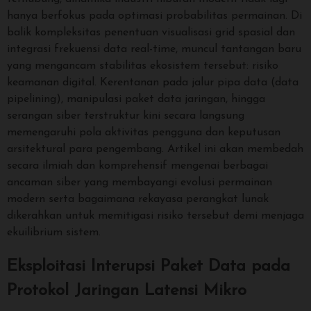
hanya berfokus pada optimasi probabilitas permainan. Di
balik kompleksitas penentuan visualisasi grid spasial dan
integrasi frekuensi data real-time, muncul tantangan baru
yang mengancam stabilitas ekosistem tersebut: risiko
keamanan digital. Kerentanan pada jalur pipa data (data
pipelining), manipulasi paket data jaringan, hingga
serangan siber terstruktur kini secara langsung
memengaruhi pola aktivitas pengguna dan keputusan
arsitektural para pengembang. Artikel ini akan membedah
secara ilmiah dan komprehensif mengenai berbagai
ancaman siber yang membayangi evolusi permainan
modern serta bagaimana rekayasa perangkat lunak
dikerahkan untuk memitigasi risiko tersebut demi menjaga
ekuilibrium sistem.
Eksploitasi Interupsi Paket Data pada
Protokol Jaringan Latensi Mikro