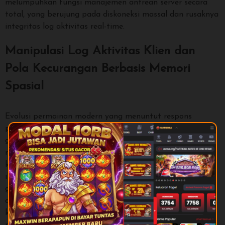
melumpuhkan fungsi manajemen antrean server secara
total, yang berujung pada diskoneksi massal dan rusaknya
integritas log aktivitas real-time.
Manipulasi Log Aktivitas Klien dan
Pola Kecurangan Berbasis Memori
Spasial
Evolusi permainan modern yang menuntut respons
psikomotorik tinggi memaksa sebagian beban komputasi
grafis dialihkan ke sisi klien (client-side rendering) guna
menghemat bandwidth jaringan. Celah arsitektural ini
kerap dimanfaatkan oleh perangkat lunak pihak ketiga
ilegal untuk melakukan manipulasi memori lokal pada
gawai pengguna. Dengan mengubah koordinat linear X
dan Y pada memori spasial secara langsung, pelaku
kecurangan dapat memodifikasi pergerakan karakter non-