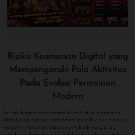
Show More
Risiko Keamanan Digital yang
Mempengaruhi Pola Aktivitas
Pada Evolusi Permainan
Modern
Seiring dengan transformasi infrastruktur permainan
digital yang bergeser dari sistem monolitik lokal menuju
ekosistem virtual berbasis awan (cloud) yang saling
terhubung, dinamika industri hiburan modern tidak lagi