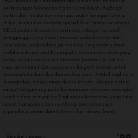
layar komputer tidak dapat dipisahkan dari arsitektur
perlindungan keamanan digital yang kokoh. Berbagai
risiko siber—mulai dari interupsi paket jaringan latensi
mikro, manipulasi memori spasial klien, hingga serangan
DDoS pada mikroservis—bertindak sebagai variabel
pengganggu yang dapat merusak pola aktivitas dan
konsistensi probabilitas permainan. Penguatan sistem
melalui enkripsi seed kriptografis, sinkronisasi state yang
ketat, serta pengawasan otomatis berbasis AI melalui
fase automated QA merupakan langkah mutlak untuk
mempertahankan ekuilibrium ekosistem. Artikel analitis ini
menegaskan bahwa masa depan industri hiburan virtual
sangat bergantung pada kemampuan rekayasa perangkat
lunak dalam menyajikan lingkungan komputasi yang tidak
hanya transparan dan seimbang, melainkan juga
sepenuhnya aman dari distorsi siber secara ilmiah.
88
$
Regular License