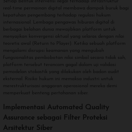
Setiap bentuk intervensi ilegal terhadap infrastruktur
real-time permainan digital membawa dampak buruk bagi
kepatuhan pengembang terhadap regulasi hukum
internasional. Lembaga pengawas hiburan digital di
berbagai belahan dunia mewajibkan platform untuk
menyajikan konvergensi aktual yang selaras dengan nilai
teoretis awal (Return to Player). Ketika sebuah platform
mengalami disrupsi keamanan yang mengubah
fungsionalitas pembobotan nilai simbol secara tidak sah,
platform tersebut terancam gagal dalam uji validasi
pemodelan stokastik yang dilakukan oleh badan audit
eksternal. Risiko hukum ini memaksa industri untuk
merestrukturisasi anggaran operasional mereka demi
memperkuat benteng pertahanan siber.
Implementasi Automated Quality
Assurance sebagai Filter Proteksi
Arsitektur Siber